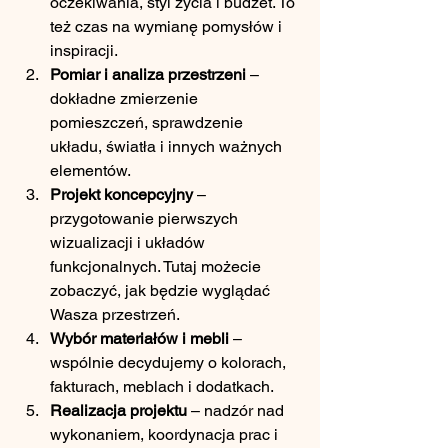
oczekiwania, styl życia i budżet. To 
też czas na wymianę pomysłów i 
inspiracji.
Pomiar i analiza przestrzeni
 – 
dokładne zmierzenie 
pomieszczeń, sprawdzenie 
układu, światła i innych ważnych 
elementów.
Projekt koncepcyjny
 – 
przygotowanie pierwszych 
wizualizacji i układów 
funkcjonalnych. Tutaj możecie 
zobaczyć, jak będzie wyglądać 
Wasza przestrzeń.
Wybór materiałów i mebli
 – 
wspólnie decydujemy o kolorach, 
fakturach, meblach i dodatkach.
Realizacja projektu
 – nadzór nad 
wykonaniem, koordynacja prac i 