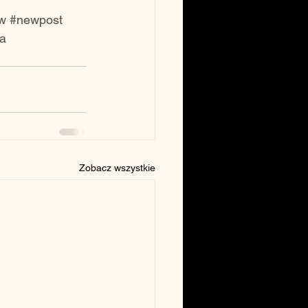
w
#newpost
ia
Zobacz wszystkie