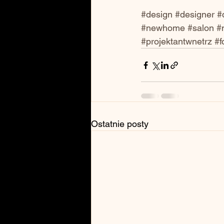
#design
#designer
#
#newhome
#salon
#
#projektantwnetrz
#f
Ostatnie posty