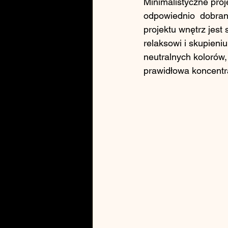
Minimalistyczne proj
odpowiednio  dobran
projektu wnętrz jest
relaksowi i skupieni
neutralnych kolorów, t
prawidłowa koncentra