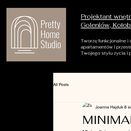
Projektant wnętr
Goleniów, Kołob
Tworzę funkcjonalne i
apartamentów i przes
Twojego stylu życia i 
All Posts
Joanna Hajduk
8 s
MINIMA