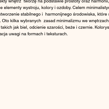
ekty wnętrz  tworzę na podstawie prostoty oraz harmonii
e elementy wystroju, kolory i ozdoby. Celem minimalist
 stworzenie stabilnego i  harmonijnego środowiska, które 
u. Oto kilka wybranych  zasad minimalizmu we wnętrzach
akich jak biel, odcienie szarości, beże i czernie. Koloryst
cja uwagi na formach i teksturach.