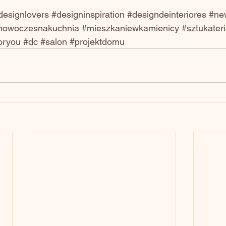
designlovers
#designinspiration
#designdeinteriores
#ne
nowoczesnakuchnia
#mieszkaniewkamienicy
#sztukater
oryou
#dc
#salon
#projektdomu