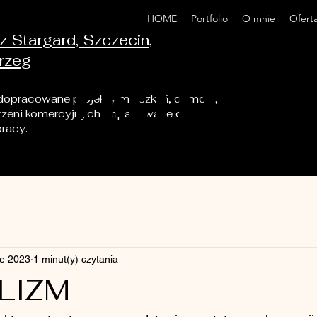
HOME
Portfolio
O mnie
Ofert
z Stargard, Szczecin,
rzeg
PRETTY HOM
PRETTY HOM
 dopracowane projekty mieszkań, domów,
trzeni komercyjnych dopasowane do
pracy.
ie 2023
1 minut(y) czytania
LIZM