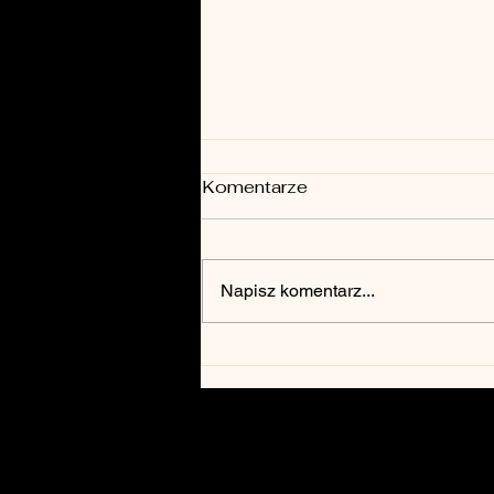
Komentarze
Napisz komentarz...
5 kolorów we wnętrzach,
które nigdy nie wychodzą
z mody