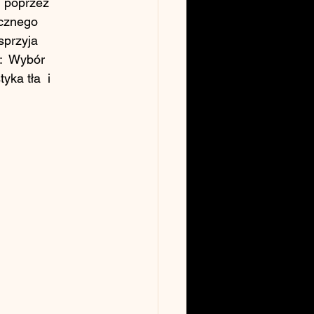
, poprzez 
ycznego 
sprzyja 
:  Wybór 
yka tła  i 