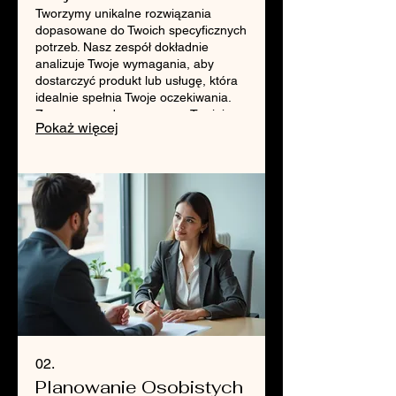
Tworzymy unikalne rozwiązania
dopasowane do Twoich specyficznych
potrzeb. Nasz zespół dokładnie
analizuje Twoje wymagania, aby
dostarczyć produkt lub usługę, która
idealnie spełnia Twoje oczekiwania.
Zapraszamy do rozmowy o Twojej
Pokaż więcej
wizji.
02.
Planowanie Osobistych